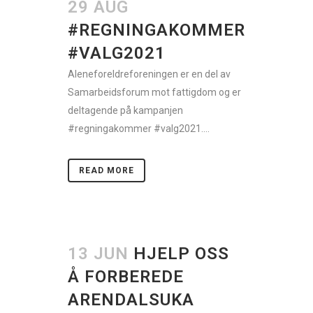
29 AUG
#REGNINGAKOMMER
#VALG2021
Aleneforeldreforeningen er en del av
Samarbeidsforum mot fattigdom og er
deltagende på kampanjen
#regningakommer #valg2021....
READ MORE
13 JUN
HJELP OSS
Å FORBEREDE
ARENDALSUKA