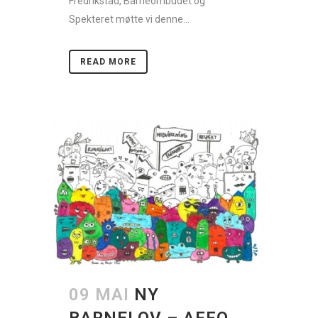
Fredrikstad, Barneombudet og
Spekteret møtte vi denne...
READ MORE
09 MAI
NY
BARNELOV – AFFO