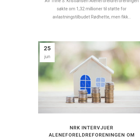
Av Trine S. Kristiansen Aleneforeldreforeningen
søkte om 1,32 millioner til støtte for
avlastningstilbudet Rødhette, men fikk...
25
jun
NRK INTERVJUER
ALENEFORELDREFORENINGEN OM