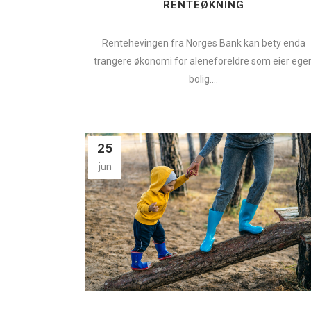
RENTEØKNING
Rentehevingen fra Norges Bank kan bety enda
trangere økonomi for aleneforeldre som eier ege
bolig....
25
jun