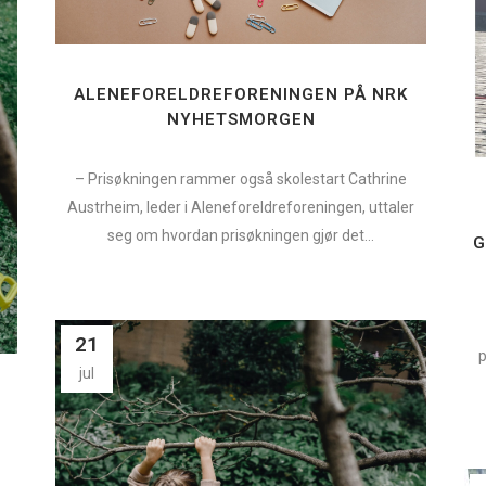
ALENEFORELDREFORENINGEN PÅ NRK
NYHETSMORGEN
– Prisøkningen rammer også skolestart Cathrine
Austrheim, leder i Aleneforeldreforeningen, uttaler
seg om hvordan prisøkningen gjør det...
G
21
p
jul