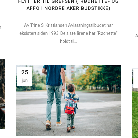
FLYTTER TIL GREFSEN (“RØDHETTE» OG
AFFO I NORDRE AKER BUDSTIKKE)
Av Trine S. Kristiansen Avlastningstilbudet har
n
eksistert siden 1993. De siste årene har “Rødhette”
A
holdt til...
25
jun