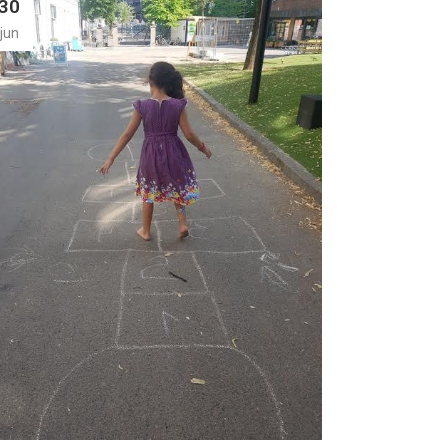
30
jun