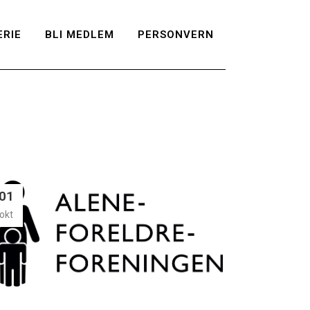
RIE
BLI MEDLEM
PERSONVERN
01
okt