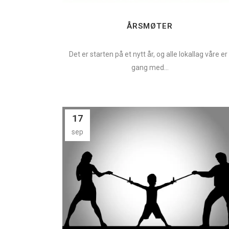
ÅRSMØTER
Det er starten på et nytt år, og alle lokallag våre er 
gang med...
17
sep