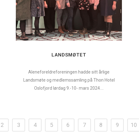
LANDSMØTET
Aleneforeldreforeningen hadde sitt årlige
Landsmøte og medlemssamling på Thon Hotel
Oslofjord lørdag 9.-10- mars 2024....
2
3
4
5
6
7
8
9
10