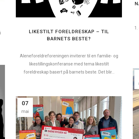
N
1.
LIKESTILT FORELDRESKAP – TIL
i
BARNETS BESTE?
Aleneforeldreforeningen inviterer til en familie- og
likestillingskonferanse med tema likestilt
foreldreskap basert på barnets beste. Det blir...
07
mai