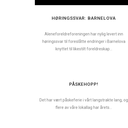
HØRINGSSVAR: BARNELOVA
Aleneforeldreforeningen har nylig levert inn
høringssvar til foreslåtte endringer i Barnelova
knyttet til likestilt foreldreskap...
PÅSKEHOPP!
Det har vært påskeferie i vårt langstrakte lang, o
flere av våre lokallag har årets...