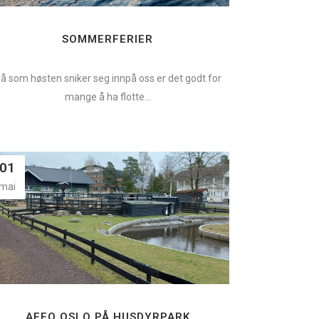
SOMMERFERIER
å som høsten sniker seg innpå oss er det godt for
mange å ha flotte...
01
mai
AFFO OSLO PÅ HUSDYRPARK