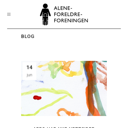
BLOG
14
jun