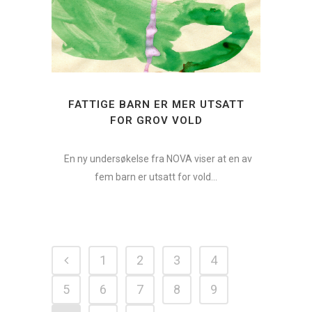
FATTIGE BARN ER MER UTSATT
FOR GROV VOLD
En ny undersøkelse fra NOVA viser at en av
fem barn er utsatt for vold...
1
2
3
4
5
6
7
8
9