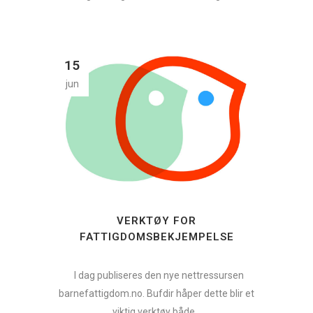
15
jun
VERKTØY FOR
FATTIGDOMSBEKJEMPELSE
I dag publiseres den nye nettressursen
barnefattigdom.no. Bufdir håper dette blir et
viktig verktøy både...