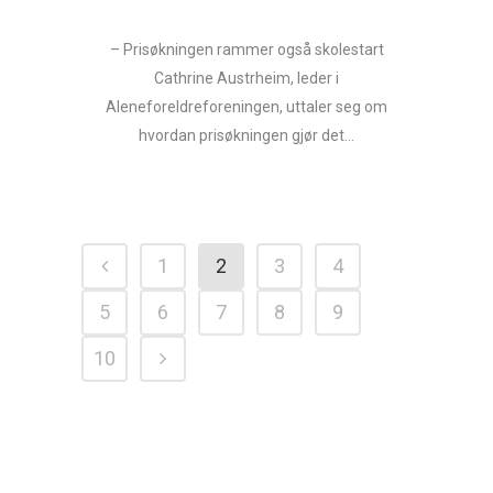
– Prisøkningen rammer også skolestart
Cathrine Austrheim, leder i
Aleneforeldreforeningen, uttaler seg om
hvordan prisøkningen gjør det...
1
2
3
4
5
6
7
8
9
10