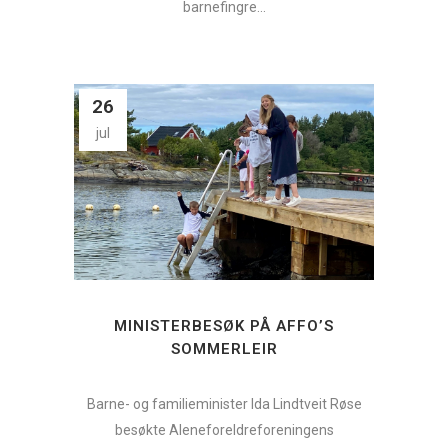
barnefingre...
26
jul
MINISTERBESØK PÅ AFFO’S
SOMMERLEIR
Barne- og familieminister Ida Lindtveit Røse
besøkte Aleneforeldreforeningens