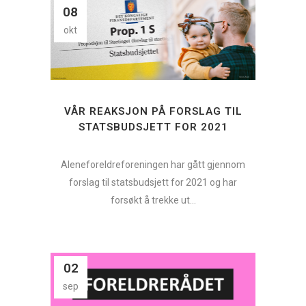
08
okt
VÅR REAKSJON PÅ FORSLAG TIL
STATSBUDSJETT FOR 2021
Aleneforeldreforeningen har gått gjennom
forslag til statsbudsjett for 2021 og har
forsøkt å trekke ut...
02
sep