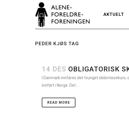
AKTUELT
PEDER KJØS TAG
14 DES
OBLIGATORISK S
I Danmark innføres det tvunget skilsmissekurs,
innført i Norge. Det...
READ MORE