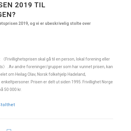
SEN 2019 TIL
GEN?
etsprisen 2019, og vi er ubeskrivelig stolte over
《Frivillighetsprisen skal gå til en person, lokal forening eller
sats》. Av andre foreninger/grupper som har vunnet prisen, kan
pelet om Heilag Olav, Norsk folkehjelp Hadeland,
eltpersoner. Prisen er delt ut siden 1995. Frivillighet Norge
på 50 000 kr.
Stolthet