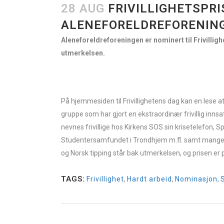
28 AUG
FRIVILLIGHETSPRI
ALENEFORELDREFORENIN
Aleneforeldreforeningen er nominert til Frivilligh
utmerkelsen.
På hjemmesiden til Frivillighetens dag kan en lese at 
gruppe som har gjort en ekstraordinær frivillig inn
nevnes frivillige hos Kirkens SOS sin krisetelefon, S
Studentersamfundet i Trondhjem m.fl. samt mange enk
og Norsk tipping står bak utmerkelsen, og prisen er 
TAGS:
Frivillighet
,
Hardt arbeid
,
Nominasjon
,