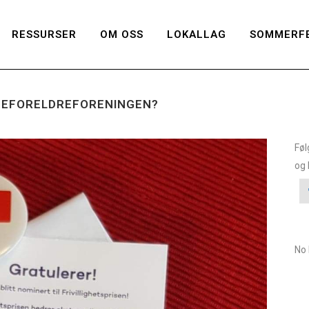
RESSURSER
OM OSS
LOKALLAG
SOMMERFE
ENEFORELDREFORENINGEN?
Føl
og 
No 