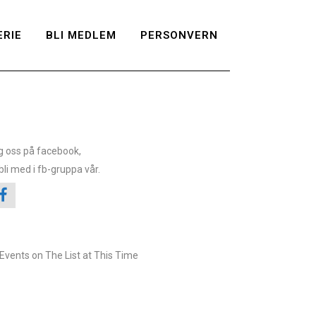
RIE
BLI MEDLEM
PERSONVERN
g oss på
facebook
,
bli med i
fb-gruppa
vår.
Events on The List at This Time